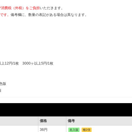
び消費税（外税）をご負担
いただきます。
価です。
備考欄に、数量の表記がある場合は異なります。
12円/1枚 3000ヶ以上5円/1枚
1色版
個
価格
備考
36円
名入版
種2倍