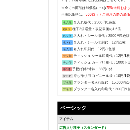
※全ての商品は卸価格につき
荷造送料およ
※表記価格は、
500ロットご発注の際の単
名入れ版代：2500円/1色版
名入版
種子2倍増量：表記単価の1.6倍
種2倍
名入れ・シール版代：2500円/1色版
名シ版
名入れ・シール印刷代：12円/1枚
名・シ
名入れ印刷代：12円/1色版
名入印
ティッシュ シール印刷代：12円/1枚
テシ印
ティッシュ カード印刷代：1000ヶ以上
テカ印
手提げ付3寸鉢：88円/1鉢
手3鉢
持ち帰り用 白ビニール袋：10円/1袋
持白ビ
プランター名入れ版代：15,000円/
プ名版
プランター名入れ印刷代：200円/1
プ名印
ベーシック
アイテム
広告入り種子（スタンダード）